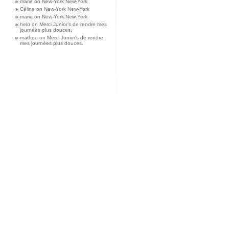
marie
on
New-York New-York
Céline
on
New-York New-York
marie
on
New-York New-York
helo
on
Merci Junior’s de rendre mes
journées plus douces.
mathou
on
Merci Junior’s de rendre
mes journées plus douces.