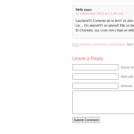
helo
says:
11 September 2010 at 2 h 46 min
Lauriane!!!! Contente de te lire!!! Je dois
Lie… On attend!!!!! on attend!! Elle se fai
Et Charlotte, oui, crois moi c’était un dél
feed for comments on this post.
And
RSS
Leave a Reply
Name (re
Mail (wil
Website