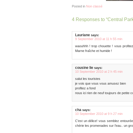
Posted in
Non classé
4 Responses to “Central Par
Lauriane
says:
9 September 2010 at 11 h 55 min
waouhhh ! trop chouette ! vous profitez
Marne fraîche et humide !
cousine lie
says:
10 September 2010 at 2 h 45 min
salut les touristes
je vois que vous vous amusez bien
profitez a fond
nous ici rien de neuf toujours de petite
cha
says:
10 September 2010 at 9 h 27 min
C’est un délice! vous semblez entourées
chérie les promenades sur l’eau.. un gr