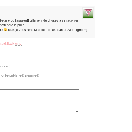
 t’écrire ou t’appeler!! tellement de choses à se raconter!!
t attendre la puce!
ice
Mais je vous rend Mathou, elle est dans l’avion! (grrrrrr)
trackBack
.
URL
quired)
l not be published) (required)