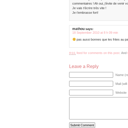
commentaires ! Ah oui, j’évite de venir v
Je vais t’écrire très vite !
Je t’embrasse fort!
mathou
says:
18 September 2010 at 8 h 09 min
pas aussi bonnes que les frites au pa
feed for comments on this post.
And
RSS
Leave a Reply
Name (re
Mail (wil
Website