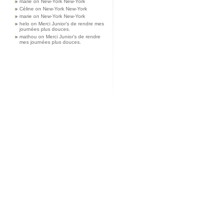
marie
on
New-York New-York
Céline
on
New-York New-York
marie
on
New-York New-York
helo
on
Merci Junior’s de rendre mes
journées plus douces.
mathou
on
Merci Junior’s de rendre
mes journées plus douces.