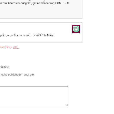
oir aux heures de fringale , ça me donne trop FAIM …. !!!!
prika ou celles au persil… hein? C’était où?
trackBack
.
URL
quired)
l not be published) (required)