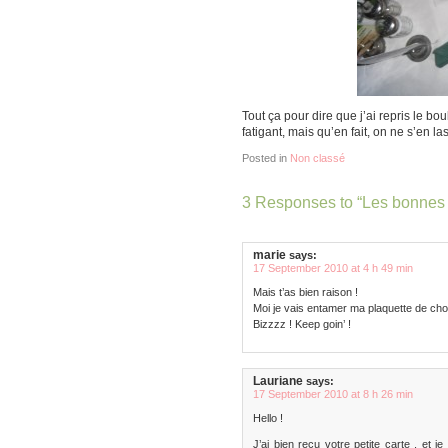
Tout ça pour dire que j’ai repris le bou
fatigant, mais qu’en fait, on ne s’en l
Posted in
Non classé
3 Responses to “Les bonnes v
marie
says:
17 September 2010 at 4 h 49 min
Mais t’as bien raison !
Moi je vais entamer ma plaquette de cho
Bizzzz ! Keep goin’ !
Lauriane
says:
17 September 2010 at 8 h 26 min
Hello !
J’ai bien reçu votre petite carte , et 