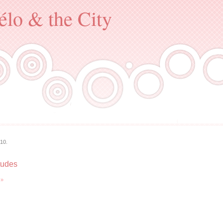
élo & the City
10.
tudes
 »