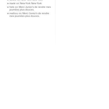
marie
on
New-York New-York
helo
on
Merci Junior’s de rendre mes
journées plus douces.
mathou
on
Merci Junior’s de rendre
mes journées plus douces.