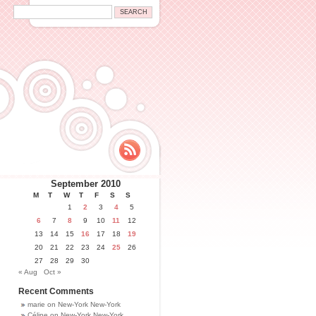
September 2010
M
T
W
T
F
S
S
1
2
3
4
5
6
7
8
9
10
11
12
13
14
15
16
17
18
19
20
21
22
23
24
25
26
27
28
29
30
« Aug
Oct »
Recent Comments
marie
on
New-York New-York
Céline
on
New-York New-York